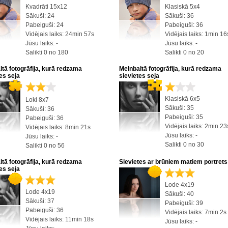
Kvadrāti 15x12
Klasiskā 5x4
Sākuši: 24
Sākuši: 36
Pabeiguši: 24
Pabeiguši: 36
Vidējais laiks: 24min 57s
Vidējais laiks: 1min 16
Jūsu laiks: -
Jūsu laiks: -
Salikti 0 no 180
Salikti 0 no 20
ltā fotogrāfija, kurā redzama
Melnbaltā fotogrāfija, kurā redzama
es seja
sievietes seja
Klasiskā 6x5
Loki 8x7
Sākuši: 35
Sākuši: 36
Pabeiguši: 35
Pabeiguši: 36
Vidējais laiks: 2min 23
Vidējais laiks: 8min 21s
Jūsu laiks: -
Jūsu laiks: -
Salikti 0 no 30
Salikti 0 no 56
ltā fotogrāfija, kurā redzama
Sievietes ar brūniem matiem portrets
es seja
Lode 4x19
Lode 4x19
Sākuši: 40
Sākuši: 37
Pabeiguši: 39
Pabeiguši: 36
Vidējais laiks: 7min 2s
Vidējais laiks: 11min 18s
Jūsu laiks: -