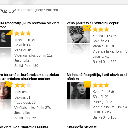
Puzles
Atlasīta kategorija: Portreti
tā fotogrāfija, kurā redzama sieviete
Zēna portrets ar svītrainu cepuri
topā
Klasiskā 15x15
Trīsstūri 10x9
Sākuši: 20
Sākuši: 14
Pabeiguši: 19
Pabeiguši: 8
Vidējais laiks: 45min 
Vidējais laiks: 55min 11s
Jūsu laiks: -
Jūsu laiks: -
Salikti 0 no 225
Salikti 0 no 180
na fotoattēls, kurā redzama satriekta
Melnbaltā fotogrāfija, kurā sieviete s
te ar brūniem cirtainiem matiem
sāniem
Kvadrāti 12x9
Viļņi 8x7
Sākuši: 21
Sākuši: 31
Pabeiguši: 21
Pabeiguši: 29
Vidējais laiks: 18min 
Vidējais laiks: 5min 37s
Jūsu laiks: -
Jūsu laiks: -
Salikti 0 no 108
Salikti 0 no 56
ieviete, kas, skatoties tālumā,
Smaidoša sieviete