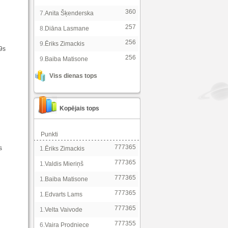
360
7.
Anita Šķenderska
257
8.
Diāna Lasmane
256
9.
Ēriks Zimackis
59s
256
9.
Baiba Matisone
Viss dienas tops
Kopējais tops
Punkti
777365
s
1.
Ēriks Zimackis
777365
1.
Valdis Mieriņš
777365
1.
Baiba Matisone
777365
1.
Edvarts Lams
777365
1.
Velta Vaivode
777355
6.
Vaira Prodniece