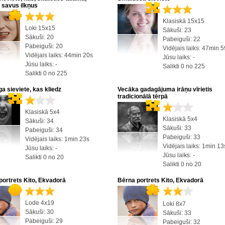
 savus ilkņus
Klasiskā 15x15
Loki 15x15
Sākuši: 23
Sākuši: 20
Pabeiguši: 22
Pabeiguši: 20
Vidējais laiks: 47min 
Vidējais laiks: 44min 20s
Jūsu laiks: -
Jūsu laiks: -
Salikti 0 no 225
Salikti 0 no 225
a sieviete, kas kliedz
Vecāka gadagājuma irāņu vīrietis
tradicionālā tērpā
Klasiskā 5x4
Klasiskā 5x4
Sākuši: 34
Sākuši: 33
Pabeiguši: 34
Pabeiguši: 33
Vidējais laiks: 1min 23s
Vidējais laiks: 1min 13
Jūsu laiks: -
Jūsu laiks: -
Salikti 0 no 20
Salikti 0 no 20
portrets Kito, Ekvadorā
Bērna portrets Kito, Ekvadorā
Lode 4x19
Loki 8x7
Sākuši: 30
Sākuši: 33
Pabeiguši: 29
Pabeiguši: 32