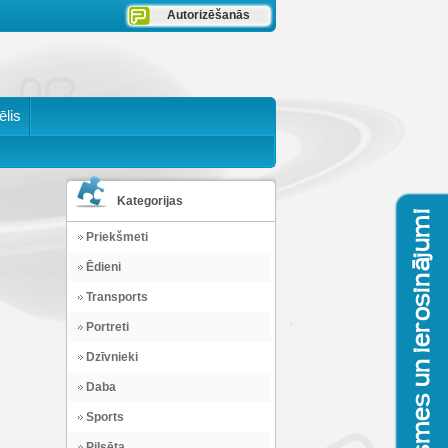
Autorizēšanās
ēlis
Kategorijas
Priekšmeti
Ēdieni
Transports
Portreti
Dzīvnieki
Daba
Sports
Pilsēta