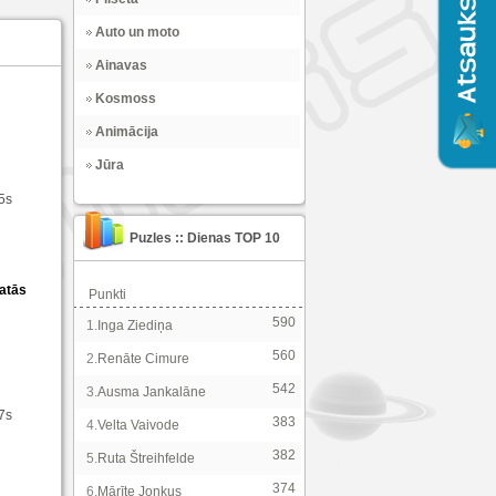
Auto un moto
Ainavas
Kosmoss
Animācija
Jūra
35s
Puzles :: Dienas TOP 10
katās
Punkti
590
1.
Inga Ziediņa
560
2.
Renāte Cimure
542
3.
Ausma Jankalāne
47s
383
4.
Velta Vaivode
382
5.
Ruta Štreihfelde
374
6.
Mārīte Jonkus