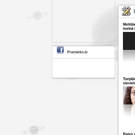
Melnbal
melnā 
Pratnieks.lv
Tuvplā
sievie
Baiss s