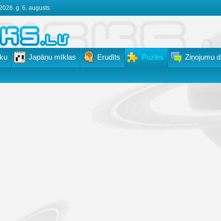
2026. g. 6. augusts
ku
Japāņu mīklas
Erudīts
Puzles
Ziņojumu d