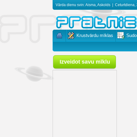
Vārda dienu svin: Aisma, Askolds
|
Ceturtdiena, 
Krustvārdu mīklas
Sudo
Izveidot savu mīklu