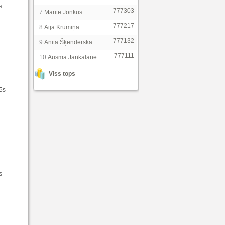
s
777303
7.
Mārīte Jonkus
777217
8.
Aija Krūmiņa
777132
9.
Anita Šķenderska
777111
10.
Ausma Jankalāne
Viss tops
15s
s