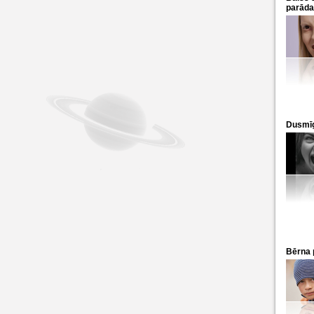
parāda
Dusmīg
Bērna 