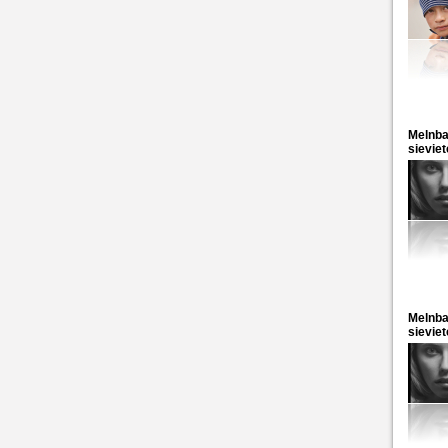
Melnba
sieviet
Melnba
sieviet