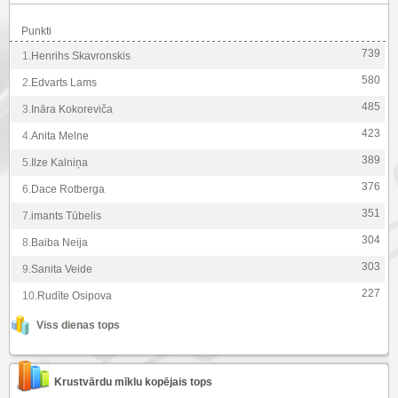
Punkti
739
1.
Henrihs Skavronskis
580
2.
Edvarts Lams
485
3.
Ināra Kokoreviča
423
4.
Anita Melne
389
5.
Ilze Kalniņa
376
6.
Dace Rotberga
351
7.
imants Tūbelis
304
8.
Baiba Neija
303
9.
Sanita Veide
227
10.
Rudīte Osipova
Viss dienas tops
Krustvārdu mīklu kopējais tops