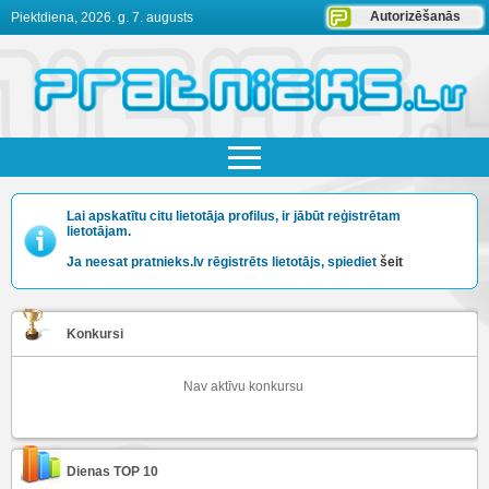
Autorizēšanās
Piektdiena, 2026. g. 7. augusts
Lai apskatītu citu lietotāja profilus, ir jābūt reģistrētam
lietotājam.
Ja neesat pratnieks.lv rēgistrēts lietotājs, spiediet
šeit
Konkursi
Nav aktīvu konkursu
Dienas TOP 10