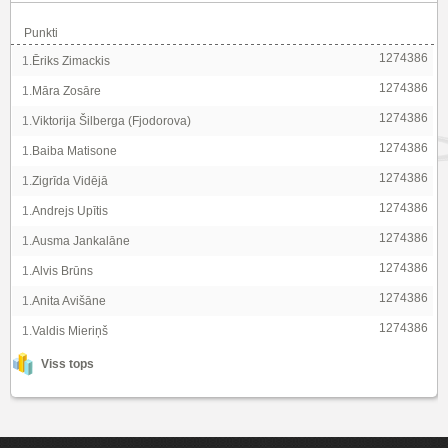
Punkti
1274386
1.
Ēriks Zimackis
1274386
1.
Māra Zosāre
1274386
1.
Viktorija Šilberga (Fjodorova)
1274386
1.
Baiba Matisone
1274386
1.
Zigrīda Vidējā
1274386
1.
Andrejs Upītis
1274386
1.
Ausma Jankalāne
1274386
1.
Alvis Brūns
1274386
1.
Anita Avišāne
1274386
1.
Valdis Mieriņš
Viss tops