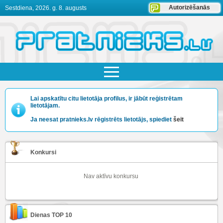
Autorizēšanās
Sestdiena, 2026. g. 8. augusts
Lai apskatītu citu lietotāja profilus, ir jābūt reģistrētam
lietotājam.
Ja neesat pratnieks.lv rēgistrēts lietotājs, spiediet
šeit
Konkursi
Nav aktīvu konkursu
Dienas TOP 10