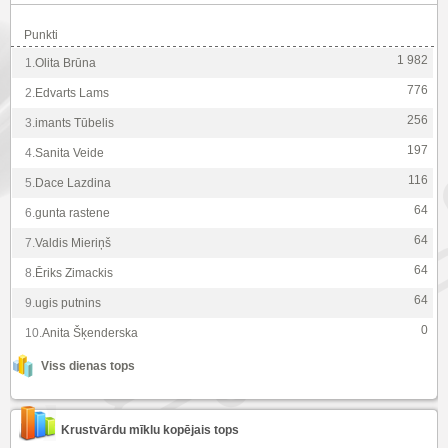
Punkti
1 982
1.
Olita Brūna
776
2.
Edvarts Lams
256
3.
imants Tūbelis
197
4.
Sanita Veide
116
5.
Dace Lazdina
64
6.
gunta rastene
64
7.
Valdis Mieriņš
64
8.
Ēriks Zimackis
64
9.
ugis putnins
0
10.
Anita Šķenderska
Viss dienas tops
Krustvārdu mīklu kopējais tops