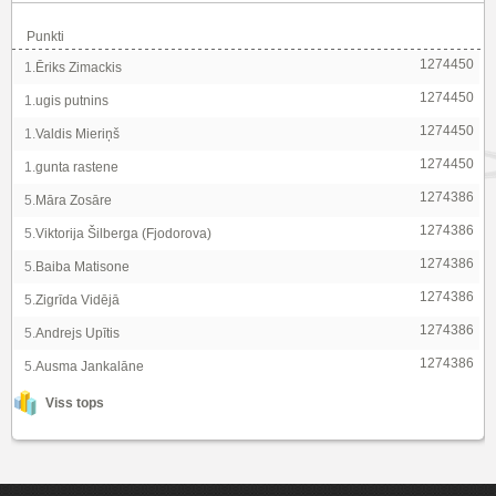
Punkti
1274450
1.
Ēriks Zimackis
1274450
1.
ugis putnins
1274450
1.
Valdis Mieriņš
1274450
1.
gunta rastene
1274386
5.
Māra Zosāre
1274386
5.
Viktorija Šilberga (Fjodorova)
1274386
5.
Baiba Matisone
1274386
5.
Zigrīda Vidējā
1274386
5.
Andrejs Upītis
1274386
5.
Ausma Jankalāne
Viss tops