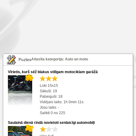
Puzles
Atlasīta kategorija: Auto un moto
Vīrietis, kurš sēž blakus stilīgam motociklam garāžā
Loki 15x15
Sākuši: 19
Pabeiguši: 18
Vidējais laiks: 1h 0min 11s
Jūsu laiks: -
Salikti 0 no 225
Saulainā dienā rindā novietoti senlaicīgi automobiļi