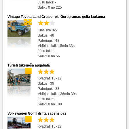
Jūsu laiks: -
Salikti 0 no 225
Vintage Toyota Land Cruiser pie Gurugramas golfa laukuma
Klasiskā 8x7
Sākuši: 48
Pabeiguši: 48
Vidējais laiks: 5min 33s
Jūsu laiks: -
Salikti 0 no 56
Tūristi tuksneša apgabalā
Kvadrāti 15x12
Sākuši: 38
Pabeiguši: 38
Vidējais laiks: 36min 39s
Jūsu laiks: -
Salikti 0 no 180
Volkswagen Golf II drifta sacensībās
Kvadrāti 15x12