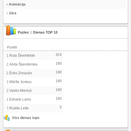
Animācija
Jūra
Puzles :: Dienas TOP 10
Punkti
324
1.
Ruta Štreihfelde
180
2.
Anita Šķenderska
180
2.
Ēriks Zimackis
180
2.
Mārīte Jonkus
180
2.
Valdis Mieriņš
180
2.
Edvarts Lams
5
7.
Rudite Leite
Viss dienas tops