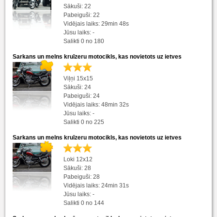
Sākuši: 22
Pabeiguši: 22
Vidējais laiks: 29min 48s
Jūsu laiks: -
Salikti 0 no 180
Sarkans un melns kruīzeru motocikls, kas novietots uz ietves
Viļņi 15x15
Sākuši: 24
Pabeiguši: 24
Vidējais laiks: 48min 32s
Jūsu laiks: -
Salikti 0 no 225
Sarkans un melns kruīzeru motocikls, kas novietots uz ietves
Loki 12x12
Sākuši: 28
Pabeiguši: 28
Vidējais laiks: 24min 31s
Jūsu laiks: -
Salikti 0 no 144