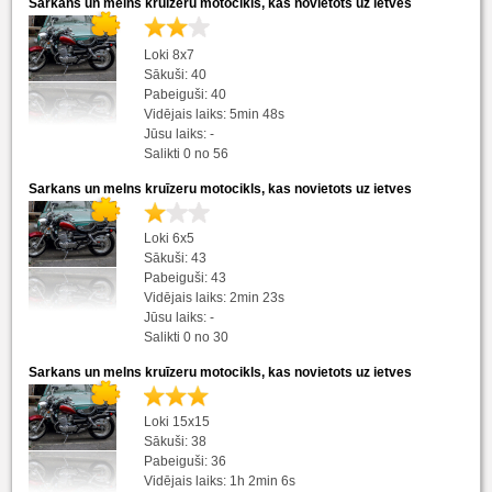
Sarkans un melns kruīzeru motocikls, kas novietots uz ietves
Loki 8x7
Sākuši: 40
Pabeiguši: 40
Vidējais laiks: 5min 48s
Jūsu laiks: -
Salikti 0 no 56
Sarkans un melns kruīzeru motocikls, kas novietots uz ietves
Loki 6x5
Sākuši: 43
Pabeiguši: 43
Vidējais laiks: 2min 23s
Jūsu laiks: -
Salikti 0 no 30
Sarkans un melns kruīzeru motocikls, kas novietots uz ietves
Loki 15x15
Sākuši: 38
Pabeiguši: 36
Vidējais laiks: 1h 2min 6s