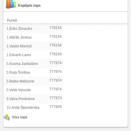
Kopējais tops
Punkti
778154
1.
Ēriks Zimackis
778154
1.
Mārīte Jonkus
778154
1.
Valdis Mieriņš
778154
1.
Edvarts Lams
777974
5.
Ausma Jankalāne
777974
5.
Ruta Šmitiņa
777974
5.
Baiba Matisone
777974
5.
Velta Vaivode
777973
9.
Vaira Prodniece
777929
10.
Anita Šķenderska
Viss tops