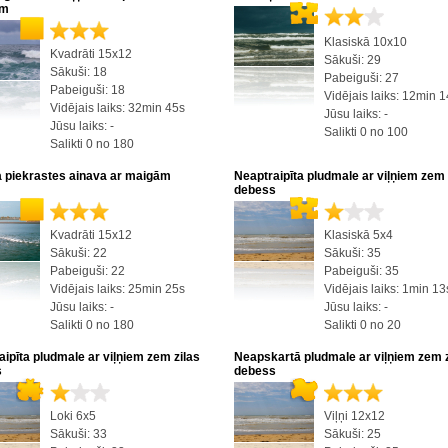
īm
Klasiskā 10x10
Kvadrāti 15x12
Sākuši: 29
Sākuši: 18
Pabeiguši: 27
Pabeiguši: 18
Vidējais laiks: 12min 
Vidējais laiks: 32min 45s
Jūsu laiks: -
Jūsu laiks: -
Salikti 0 no 100
Salikti 0 no 180
a piekrastes ainava ar maigām
Neaptraipīta pludmale ar viļņiem zem 
m
debess
Kvadrāti 15x12
Klasiskā 5x4
Sākuši: 22
Sākuši: 35
Pabeiguši: 22
Pabeiguši: 35
Vidējais laiks: 25min 25s
Vidējais laiks: 1min 13
Jūsu laiks: -
Jūsu laiks: -
Salikti 0 no 180
Salikti 0 no 20
ipīta pludmale ar viļņiem zem zilas
Neapskartā pludmale ar viļņiem zem z
s
debess
Loki 6x5
Viļņi 12x12
Sākuši: 33
Sākuši: 25