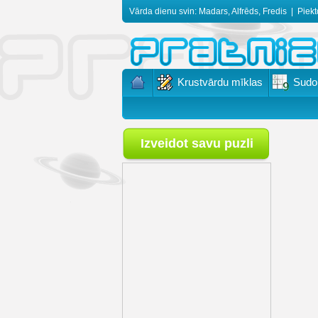
Vārda dienu svin: Madars, Alfrēds, Fredis
|
Piekt
Krustvārdu mīklas
Sudo
Izveidot savu puzli