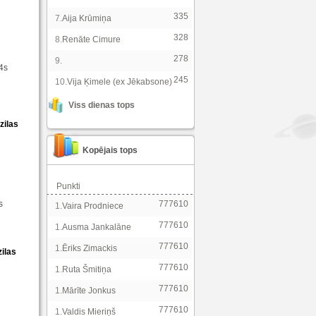
335
7.
Aija Krūmiņa
328
8.
Renāte Cimure
278
9.
14s
245
10.
Vija Ķimele (ex Jēkabsone)
Viss dienas tops
zilas
Kopējais tops
Punkti
s
777610
1.
Vaira Prodniece
777610
1.
Ausma Jankalāne
777610
1.
Ēriks Zimackis
ilas
777610
1.
Ruta Šmitiņa
777610
1.
Mārīte Jonkus
777610
1.
Valdis Mieriņš