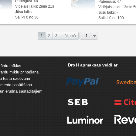
Pabeiguši: 48
Pabeiguši: 47
Vidējais laiks: 2min 21s
Vidējais laiks: 13min 
Jūsu laiks: -
Jūsu laiks: -
Salikti 0 no 30
Salikti 0 no 100
1
2
3
nākamā
1
Droši apmaksas veidi ar
vārdu mīklas
vārdu mīklu printēšana
ta testa uzdevumi
menta pasūtīšana
un erudīta sastādītājiem