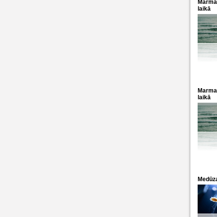
Marmara
laikā
Marmara
laikā
Medūza