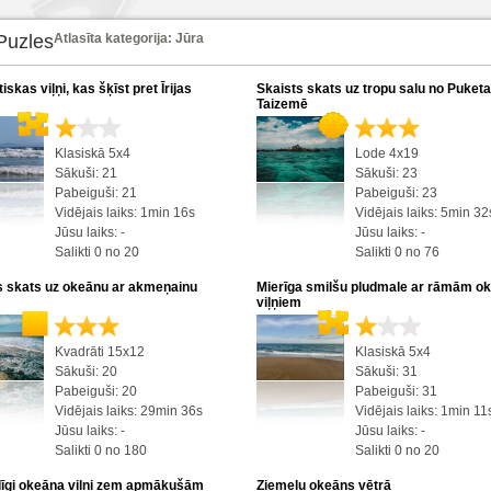
Puzles
Atlasīta kategorija: Jūra
skas viļņi, kas šķīst pret Īrijas
Skaists skats uz tropu salu no Puketa
Taizemē
Klasiskā 5x4
Lode 4x19
Sākuši: 21
Sākuši: 23
Pabeiguši: 21
Pabeiguši: 23
Vidējais laiks: 1min 16s
Vidējais laiks: 5min 32
Jūsu laiks: -
Jūsu laiks: -
Salikti 0 no 20
Salikti 0 no 76
s skats uz okeānu ar akmeņainu
Mierīga smilšu pludmale ar rāmām o
viļņiem
Kvadrāti 15x12
Klasiskā 5x4
Sākuši: 20
Sākuši: 31
Pabeiguši: 20
Pabeiguši: 31
Vidējais laiks: 29min 36s
Vidējais laiks: 1min 11
Jūsu laiks: -
Jūsu laiks: -
Salikti 0 no 180
Salikti 0 no 20
dīgi okeāna viļņi zem apmākušām
Ziemeļu okeāns vētrā