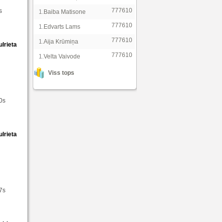
777610
s
1.
Baiba Matisone
777610
1.
Edvarts Lams
777610
1.
Aija Krūmiņa
ulrieta
777610
1.
Velta Vaivode
Viss tops
40s
ulrieta
17s