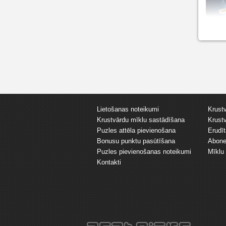
Lietošanas noteikumi
Krust
Krustvārdu mīklu sastādīšana
Krust
Puzles attēla pievienošana
Erudī
Bonusu punktu pasūtīšana
Abone
Puzles pievienošanas noteikumi
Mīklu 
Kontakti