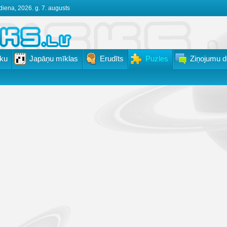
diena, 2026. g. 7. augusts
ku
Japāņu mīklas
Erudīts
Puzles
Ziņojumu d