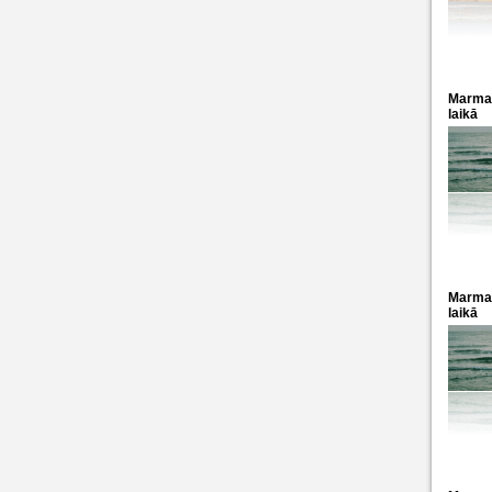
Marmara
laikā
Marmara
laikā