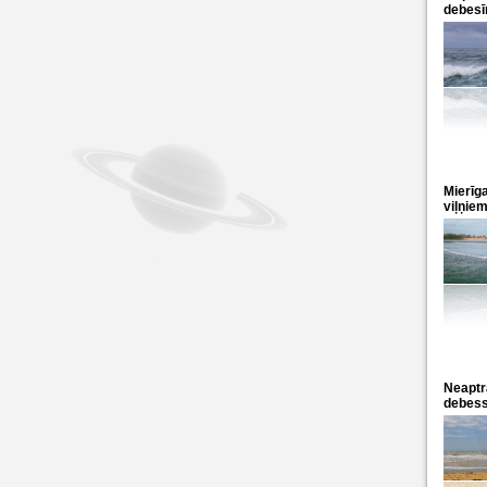
debes
Mierīg
viļņie
Neaptra
debes