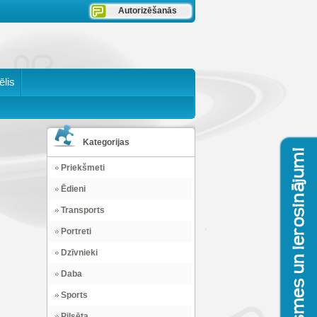
Autorizēšanās
ēlis
Kategorijas
Priekšmeti
Ēdieni
Transports
Portreti
Dzīvnieki
Daba
Sports
Pilsēta