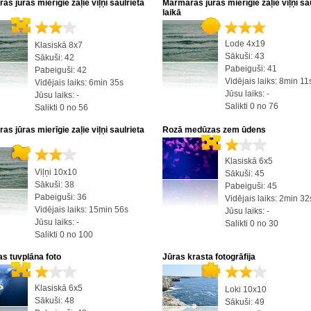
s jūras mierīgie zaļie viļņi saulrieta
Marmaras jūras mierīgie zaļie viļņi sa
laikā
Lode 4x19
Klasiskā 8x7
Sākuši: 43
Sākuši: 42
Pabeiguši: 41
Pabeiguši: 42
Vidējais laiks: 8min 11
Vidējais laiks: 6min 35s
Jūsu laiks: -
Jūsu laiks: -
Salikti 0 no 76
Salikti 0 no 56
s jūras mierīgie zaļie viļņi saulrieta
Rozā medūzas zem ūdens
Klasiskā 6x5
Viļņi 10x10
Sākuši: 45
Sākuši: 38
Pabeiguši: 45
Pabeiguši: 36
Vidējais laiks: 2min 32
Vidējais laiks: 15min 56s
Jūsu laiks: -
Jūsu laiks: -
Salikti 0 no 30
Salikti 0 no 100
s tuvplāna foto
Jūras krasta fotogrāfija
Klasiskā 6x5
Loki 10x10
Sākuši: 48
Sākuši: 49