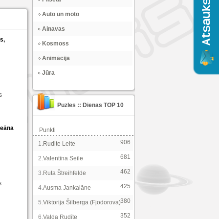
Auto un moto
Ainavas
s,
Kosmoss
Animācija
Jūra
s
Puzles :: Dienas TOP 10
keāna
Punkti
906
1.
Rudite Leite
681
2.
Valentīna Seile
462
3.
Ruta Štreihfelde
s
425
4.
Ausma Jankalāne
380
5.
Viktorija Šilberga (Fjodorova)
352
6.
Valda Rudīte