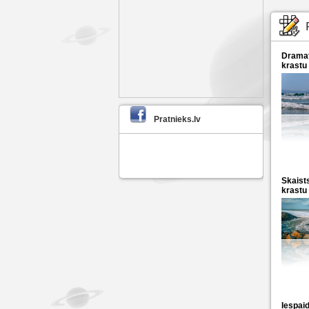
Dramati
krastu
Pratnieks.lv
Skaist
krastu
Iespai