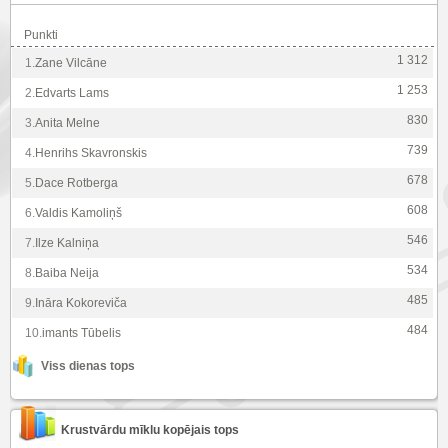
Punkti
1 312
1.
Zane Vilcāne
1 253
2.
Edvarts Lams
830
3.
Anita Melne
739
4.
Henrihs Skavronskis
678
5.
Dace Rotberga
608
6.
Valdis Kamoliņš
546
7.
Ilze Kalniņa
534
8.
Baiba Neija
485
9.
Ināra Kokoreviča
484
10.
imants Tūbelis
Viss dienas tops
Krustvārdu mīklu kopējais tops