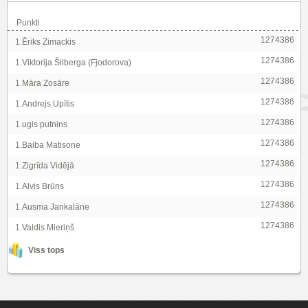
Punkti
1274386
1.
Ēriks Zimackis
1274386
1.
Viktorija Šilberga (Fjodorova)
1274386
1.
Māra Zosāre
1274386
1.
Andrejs Upītis
1274386
1.
ugis putnins
1274386
1.
Baiba Matisone
1274386
1.
Zigrīda Vidējā
1274386
1.
Alvis Brūns
1274386
1.
Ausma Jankalāne
1274386
1.
Valdis Mieriņš
Viss tops