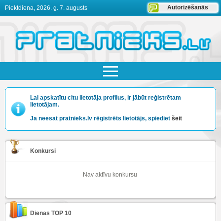
Autorizēšanās
Piektdiena, 2026. g. 7. augusts
Lai apskatītu citu lietotāja profilus, ir jābūt reģistrētam
lietotājam.
Ja neesat pratnieks.lv rēgistrēts lietotājs, spiediet
šeit
Konkursi
Nav aktīvu konkursu
Dienas TOP 10