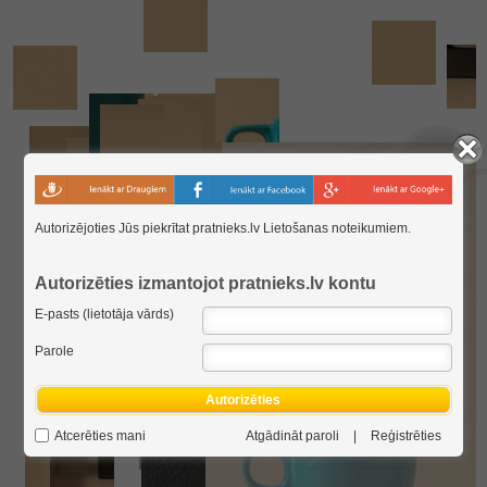
Autorizējoties Jūs piekrītat pratnieks.lv
Lietošanas noteikumiem
.
Autorizēties izmantojot pratnieks.lv kontu
E-pasts (lietotāja vārds)
Parole
Autorizēties
Atcerēties mani
Atgādināt paroli
|
Reģistrēties