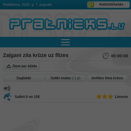
Autorizēšanās
Piektdiena, 2026. g. 7. augusts
Zaļgani zila krūze uz flīzes
00:00:00
Ziņot par kļūdu
Saglabāt
Salikt malas
(-1 p)
Izvēlies fona krāsu
Salikti
0
no 108
Līmenis