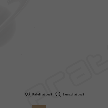
Palielinat puzli
Samazinat puzli