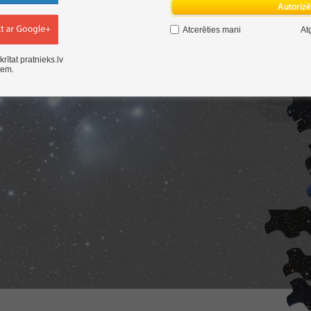
Autoriz
Atcerēties mani
At
krītat pratnieks.lv
iem
.