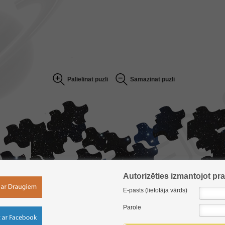
Palielinat puzli
Samazinat puzli
Autorizēties izmantojot pra
E-pasts (lietotāja vārds)
Parole