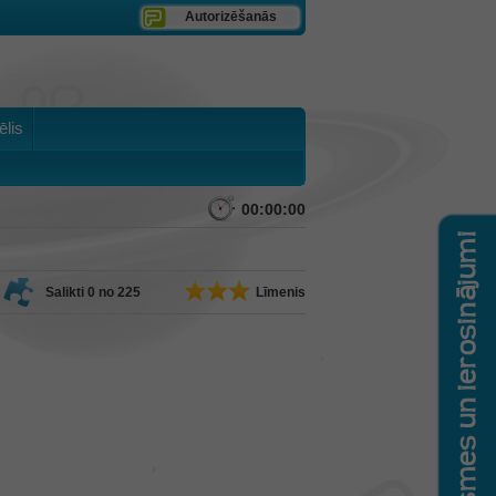
Autorizēšanās
ēlis
00:00:00
Salikti
0
no 225
Līmenis