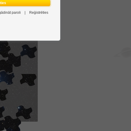
ēties
gādināt paroli
|
Reģistrēties