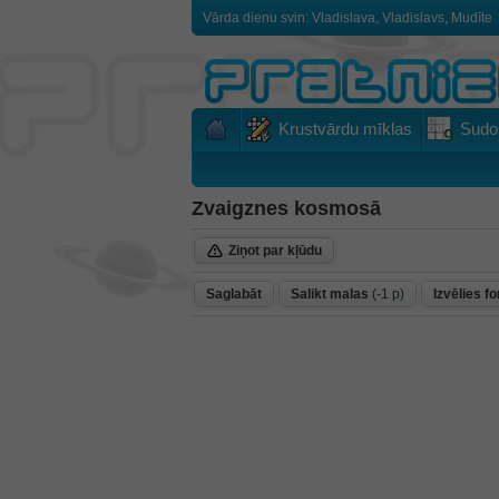
Vārda dienu svin: Vladislava, Vladislavs, Mudīte
Krustvārdu mīklas
Sudo
Zvaigznes kosmosā
Ziņot par kļūdu
Saglabāt
Salikt malas
(-1 p)
Izvēlies f