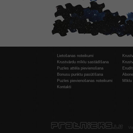
Lietošanas noteikumi
Krust
Krustvārdu mīklu sastādīšana
Krust
Puzles attēla pievienošana
Erudī
Bonusu punktu pasūtīšana
Abone
Puzles pievienošanas noteikumi
Mīklu 
Kontakti
Vi