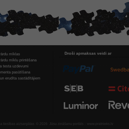
Droši apmaksas veidi ar
vārdu mīklas
vārdu mīklu printēšana
ta testa uzdevumi
menta pasūtīšana
un erudīta sastādītājiem
sa tiesības aizsargātas © 2026 Jūsu zināšanu portāls :: www.pratnieks.lv