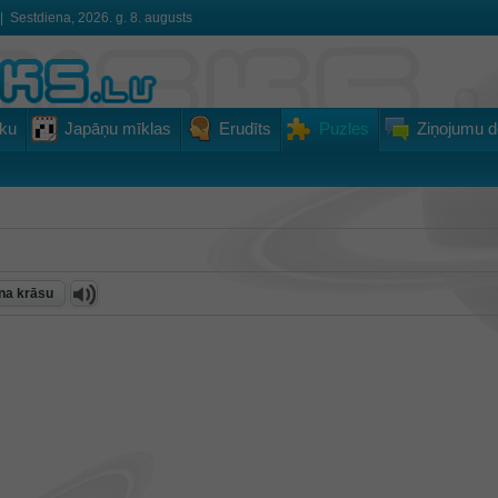
|
Sestdiena, 2026. g. 8. augusts
ku
Japāņu mīklas
Erudīts
Puzles
Ziņojumu d
ona krāsu