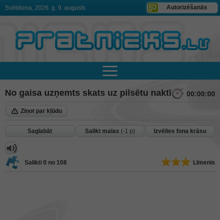
Autorizēšanās
Svētdiena, 2026. g. 9. augusts
No gaisa uzņemts skats uz pilsētu naktī
00:00:00
Ziņot par kļūdu
Saglabāt
Salikt malas
(-1 p)
Izvēlies fona krāsu
Salikti
0
no 108
Līmenis