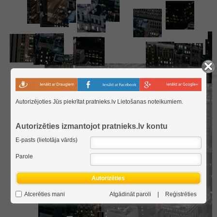
Autorizējoties Jūs piekrītat pratnieks.lv
Lietošanas noteikumiem
.
Autorizēties izmantojot pratnieks.lv kontu
E-pasts (lietotāja vārds)
Parole
Autorizēties
Atcerēties mani
Atgādināt paroli
|
Reģistrēties