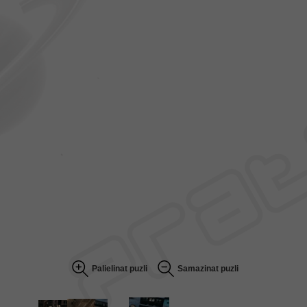
Palielinat puzli
Samazinat puzli