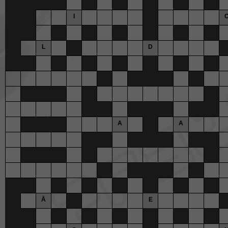
I
L
D
A
A
Ā
E