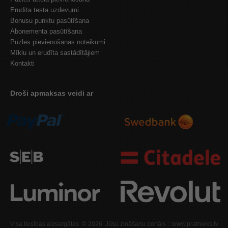
Erudīta testa uzdevumi
Bonusu punktu pasūtīšana
Abonementa pasūtīšana
Puzles pievienošanas noteikumi
Mīklu un erudīta sastādītājiem
Kontakti
Droši apmaksas veidi ar
Visa tiesības aizsargātas © 2026 Jūsu zināšanu portāls :: www.pratnieks.lv