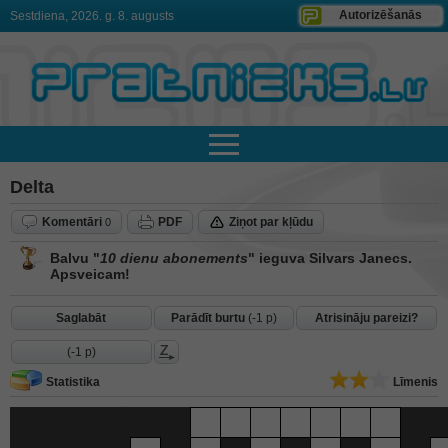
Autorizēšanās
Sestdiena, 2026. g. 8. augusts
Delta
Komentāri
PDF
Ziņot par kļūdu
0
Balvu "
10 dienu abonements
" ieguva Silvars Janecs.
Apsveicam!
Saglabāt
Parādīt burtu
(-1 p)
Atrisināju pareizi?
(-1 p)
Statistika
Līmenis