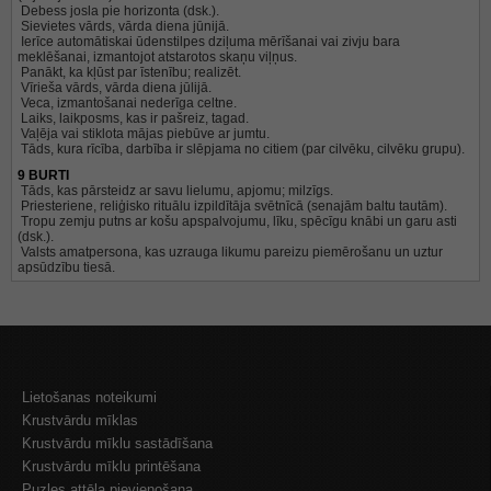
Debess josla pie horizonta (dsk.).
Sievietes vārds, vārda diena jūnijā.
Ierīce automātiskai ūdenstilpes dziļuma mērīšanai vai zivju bara
meklēšanai, izmantojot atstarotos skaņu viļņus.
Panākt, ka kļūst par īstenību; realizēt.
Vīrieša vārds, vārda diena jūlijā.
Veca, izmantošanai nederīga celtne.
Laiks, laikposms, kas ir pašreiz, tagad.
Vaļēja vai stiklota mājas piebūve ar jumtu.
Tāds, kura rīcība, darbība ir slēpjama no citiem (par cilvēku, cilvēku grupu).
9 BURTI
Tāds, kas pārsteidz ar savu lielumu, apjomu; milzīgs.
Priesteriene, reliģisko rituālu izpildītāja svētnīcā (senajām baltu tautām).
Tropu zemju putns ar košu apspalvojumu, līku, spēcīgu knābi un garu asti
(dsk.).
Valsts amatpersona, kas uzrauga likumu pareizu piemērošanu un uztur
apsūdzību tiesā.
Lietošanas noteikumi
Krustvārdu mīklas
Krustvārdu mīklu sastādīšana
Krustvārdu mīklu printēšana
Puzles attēla pievienošana