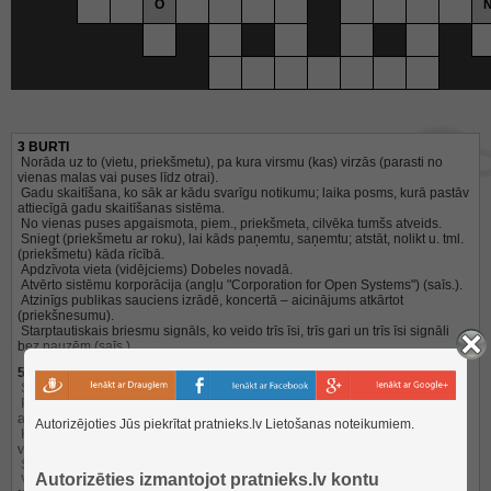
O
3 BURTI
Norāda uz to (vietu, priekšmetu), pa kura virsmu (kas) virzās (parasti no
vienas malas vai puses līdz otrai).
Gadu skaitīšana, ko sāk ar kādu svarīgu notikumu; laika posms, kurā pastāv
attiecīgā gadu skaitīšanas sistēma.
No vienas puses apgaismota, piem., priekšmeta, cilvēka tumšs atveids.
Sniegt (priekšmetu ar roku), lai kāds paņemtu, saņemtu; atstāt, nolikt u. tml.
(priekšmetu) kāda rīcībā.
Apdzīvota vieta (vidējciems) Dobeles novadā.
Atvērto sistēmu korporācija (angļu "Corporation for Open Systems") (saīs.).
Atzinīgs publikas sauciens izrādē, koncertā – aicinājums atkārtot
(priekšnesumu).
Starptautiskais briesmu signāls, ko veido trīs īsi, trīs gari un trīs īsi signāli
bez pauzēm (saīs.).
5 BURTI
Skeleta kauls (zivij); (zivs) skelets.
Proporcionāli samazināts un vispārināts Zemes virsmas vai tās daļas
attēlojums plaknē.
Autorizējoties Jūs piekrītat pratnieks.lv
Lietošanas noteikumiem
.
Koks ar zobainām, pie pamata asimetriskām lapām, kurām ir raupja
virspuse (dsk.).
Strausam līdzīgs nelidojošs putns (Dienvidamerikā) [Rhea americana].
Autorizēties izmantojot pratnieks.lv kontu
Vidēji liels rūsganbrūns naktsputns ar garu, taisnu knābi un īsu asti