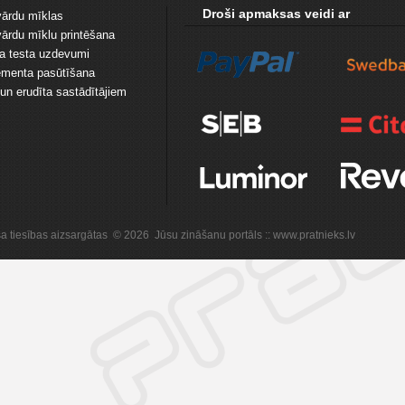
Droši apmaksas veidi ar
vārdu mīklas
vārdu mīklu printēšana
ta testa uzdevumi
menta pasūtīšana
un erudīta sastādītājiem
sa tiesības aizsargātas © 2026 Jūsu zināšanu portāls :: www.pratnieks.lv