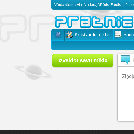
Vārda dienu svin: Madars, Alfrēds, Fredis
|
Piekt
Krustvārdu mīklas
Sudo
Izveidot savu mīklu