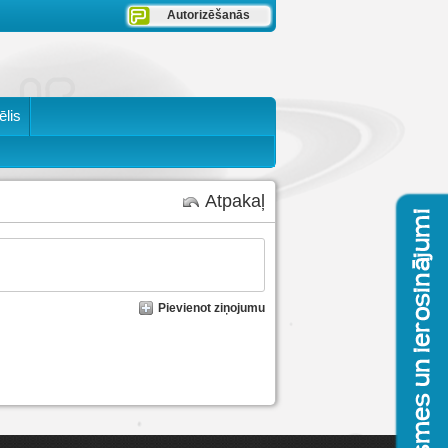
Autorizēšanās
ēlis
Atpakaļ
Pievienot ziņojumu