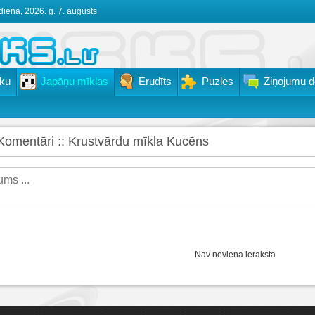
diena, 2026. g. 7. augusts
ku
Japāņu mīklas
Erudīts
Puzles
Ziņojumu d
Komentāri :: Krustvārdu mīkla Kucēns
Nav neviena ieraksta