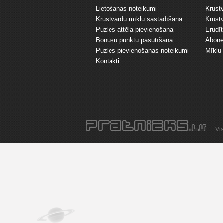
Lietošanas noteikumi
Krust
Krustvārdu mīklu sastādīšana
Krust
Puzles attēla pievienošana
Erudī
Bonusu punktu pasūtīšana
Abone
Puzles pievienošanas noteikumi
Mīklu 
Kontakti
Vi