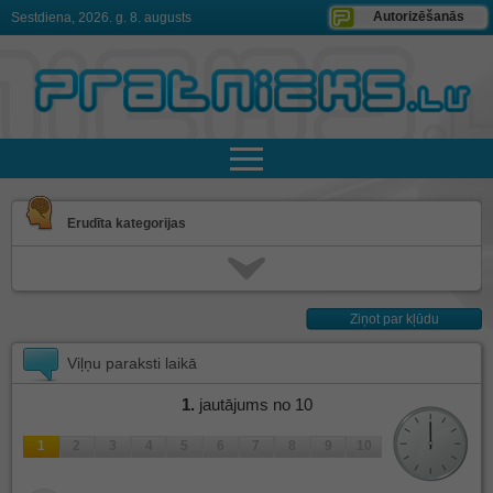
Autorizēšanās
Sestdiena, 2026. g. 8. augusts
Erudīta kategorijas
Ziņot par kļūdu
Viļņu paraksti laikā
1
.
jautājums no 10
1
2
3
4
5
6
7
8
9
10