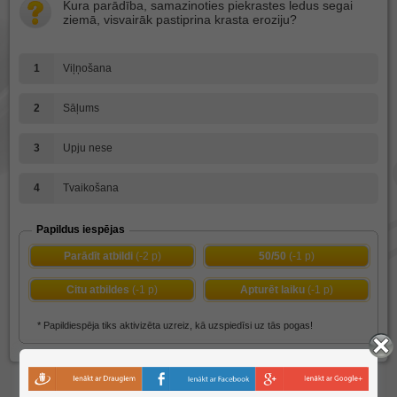
Kura parādība, samazinoties piekrastes ledus segai
ziemā, visvairāk pastiprina krasta eroziju?
1
Viļņošana
2
Sāļums
3
Upju nese
4
Tvaikošana
Papildus iespējas
Parādīt atbildi
(-2 p)
50/50
(-1 p)
Citu atbildes
(-1 p)
Apturēt laiku
(-1 p)
* Papildiespēja tiks aktivizēta uzreiz, kā uzspiedīsi uz tās pogas!