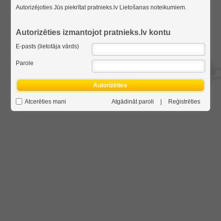
Autorizējoties Jūs piekrītat pratnieks.lv
Lietošanas noteikumiem
.
Autorizēties izmantojot pratnieks.lv kontu
E-pasts (lietotāja vārds)
Parole
Autorizēties
Atcerēties mani
Atgādināt paroli
|
Reģistrēties